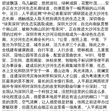
碧波飘荡，鸟儿翩跹，悠然游玩，绿树成荫，花繁叶茂……安
步正在大沙河生态长廊绿道，仿佛置身于一幅秀丽的山川画
中。近日，人平易近网“中外记者看深圳”调研团走进大沙河生
态长廊，感触感染人取天然协调共生的生态之美，深切领会
“绿美深圳”的生态实践取成效。深圳大沙河，自北向南纵贯整
个南山区，被称为南山区的“母亲河”。正在推进大沙河生态管
理的过程中，深圳市将大沙河沿线扶植成为一条绿色生态长
廊。大沙河生态长廊全长约13。7公里，按照上逛、中逛、下
逛分为学院之道、城市丛林、活力水岸三个从题。除此之外，
全线建有健康跑道、自行车道、人行步道、密林栈道、儿童逛
乐区、湿地公园等景点设备，配套设置曲饮水、WIFI、母婴
室、卫生间、遮雨廊架、休枯坐凳、智能电子标识牌等便平易
近办事设备。建成后的大沙河生态长廊集城市景不雅、生态、
水上文化和防洪平安于一体，通山达海，风光末路人，斑斓宜
逛，连通深圳湾滨海休闲带和深圳人才公园，成为粤港澳大湾
区最美的景不雅河、最长的滨水慢行系统。人平易近网西班牙
籍外专湖长明对深圳生态的改变和的勤奋印象十分深刻，“过
去我认为深圳只是一个科技之城，没想到这里的公园这么多、
绿化程度这么高，很爱慕本地居平易近有这么好的糊口！”“这
里的漂亮，空气清爽，让人感受很是舒服，传闻之前还举办过
赛艇联赛，但愿无机会能正在这里看一场角逐。”人平易近网