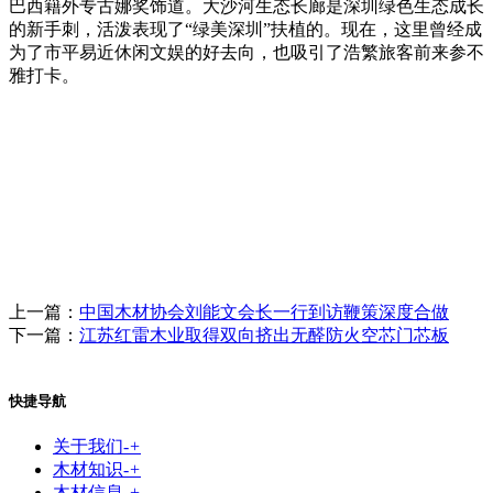
巴西籍外专古娜奖饰道。大沙河生态长廊是深圳绿色生态成长
的新手刺，活泼表现了“绿美深圳”扶植的。现在，这里曾经成
为了市平易近休闲文娱的好去向，也吸引了浩繁旅客前来参不
雅打卡。
上一篇：
中国木材协会刘能文会长一行到访鞭策深度合做
下一篇：
江苏红雷木业取得双向挤出无醛防火空芯门芯板
快捷导航
关于我们
-
+
木材知识
-
+
木材信息
-
+