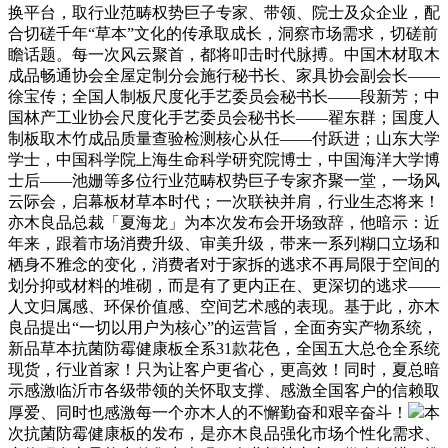
换平台，取行业范畴权势巨子专家、带领、院士及众企业，配
合切磋千年“草本”文化的传承取成长，洞察市场需求，切磋前
瞻话题。每一次风云聚首，都将叩击时代脉搏。中国木材取木
成品畅通协会全屋定制分会施行秘书长、家具协会副会长——
徐宝传；全国人制板尺度化手艺委员会秘书长——段新芳；中
国林产工业协会尺度化手艺委员会秘书长——翟东群；国度人
制板取木竹成品质量查验检测核心从任——付跃进；山东大学
学士，中国科学院上海生命科学研究院博士，中国海洋大学博
士后——池姗等多位行业范畴权势巨子专家齐聚一堂，一场风
云际会，启幕板材草本时代；一次联袂并肩，行业生态将来！
亦木良品总裁「夏海龙」为本次发布会开场致辞，他暗示：近
年来，跟着市场消费升级、审美升级，带来一系列糊口立场和
栖身不雅念的变化，消费者对于家拆的逃求不再局限于空间的
划分抑或材料的堆砌，而是有了更内正在、更深切的逃求——
人文归属感、环保价值感、空间艺术感的表现。基于此，亦木
良品提出“一切以用户为核心”的运营旨，全面夯实产物系统，
新品草本抗菌防霉健康板全系31款花色，全国五大总仓全系统
现货，行业首家！只为让客户更省心，更高效！同时，夏总暗
示感激临沂市各级带领的关怀取支撑、感激全国客户的信赖取
厚爱、同时也感激每一个亦木人的不懈勤奋和艰辛奋斗！
本
次抗菌防霉健康板的发布，是亦木良品强化市场个性化需求、