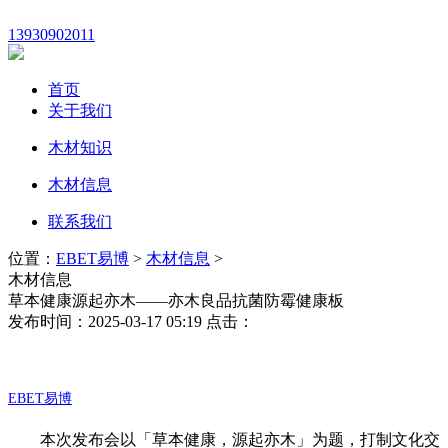
13930902011
首页
关于我们
木材知识
木材信息
联系我们
位置：
EBET易博
>
木材信息
>
木材信息
草本健康源起亦木——亦木良品抗菌防霉健康板
发布时间：2025-03-17 05:19 点击：
EBET易博
本次发布会以「草本健康，源起亦木」为题，打制文化交