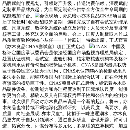
品牌赋能年度规划。引领财产升级，传送消费信赖，深度赋能
定制家居品牌兴起，为全屋定制企业供给全方位全生命周期的
赋能增加平台。
会议现场，孙总暗示亦木良品CNAS项目履
历了较长时间的酝酿取筹备期，连续完成了自有尝试室办理系
统、尺度系统、数字化系统的成立及运转；人员天分及专业审
核等工做，终究送来全面的启动。会上，国度人制板取木竹成
品质量查验检测核心从任——「付跃进」特邀出席，正式官宣
《亦木良品CNAS尝试室》项目正式启动！
CNAS：中国及
格评定国度承认委员会是依法经国度市场监视办理总局确定，
处置认证机构、尝试室、查验机构、核定取核查机构等及格评
定机构承认评价勾当的权势巨子机构。CNAS是国内最具权势
巨子性尝试室认证办理机构，CNAS承认范畴内的检测成果具
备法令效应，能够获得国内和国际上的配合认可，正在全球具
有较高的权势巨子性。CNAS项目标正式启动，标记着亦木良
品硬件设备、检测能力和办理程度达到了国际承认尺度，能供
给更为合规、精确以及具有国际权势巨子性和公信力的检测办
事。此次项目启动对亦木良品来说是一个新的起点，将来，亦
木良品也将持续不竭地深化测试研究，以高尺度、高要求、高
质量，向社会展现“亦木尺度”。比拟于一味逃逐潮水，亦木良
品更方向于自从引领潮水，通过自从研发、合做开辟、许可引
进、拓宽分仓、计谋分布等多元化，多条理的立异模式，加速